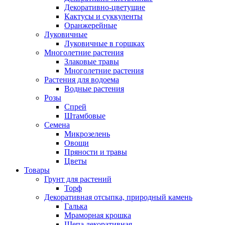
Декоративно-цветущие
Кактусы и суккуленты
Оранжерейные
Луковичные
Луковичные в горшках
Многолетние растения
Злаковые травы
Многолетние растения
Растения для водоема
Водные растения
Розы
Спрей
Штамбовые
Семена
Микрозелень
Овощи
Пряности и травы
Цветы
Товары
Грунт для растений
Торф
Декоративная отсыпка, природный камень
Галька
Мраморная крошка
Щепа декоративная