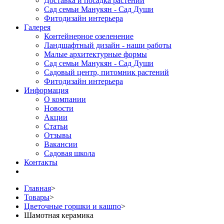
Доставка и посадка растений
Сад семьи Манукян - Сад Души
Фитодизайн интерьера
Галерея
Контейнерное озеленение
Ландшафтный дизайн - наши работы
Малые архитектурные формы
Сад семьи Манукян - Сад Души
Садовый центр, питомник растений
Фитодизайн интерьера
Информация
О компании
Новости
Акции
Статьи
Отзывы
Вакансии
Садовая школа
Контакты
Главная
>
Товары
>
Цветочные горшки и кашпо
>
Шамотная керамика