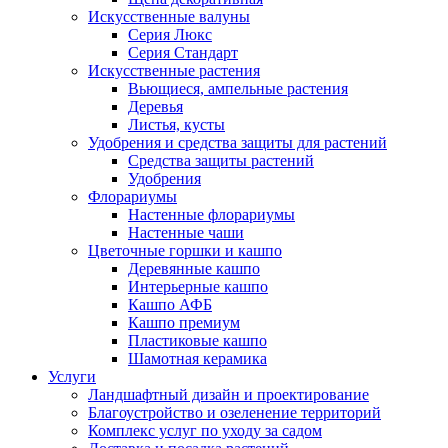
Искусственные валуны
Серия Люкс
Серия Стандарт
Искусственные растения
Вьющиеся, ампельные растения
Деревья
Листья, кусты
Удобрения и средства защиты для растений
Средства защиты растений
Удобрения
Флорариумы
Настенные флорариумы
Настенные чаши
Цветочные горшки и кашпо
Деревянные кашпо
Интерьерные кашпо
Кашпо АФБ
Кашпо премиум
Пластиковые кашпо
Шамотная керамика
Услуги
Ландшафтный дизайн и проектирование
Благоустройство и озеленение территорий
Комплекс услуг по уходу за садом