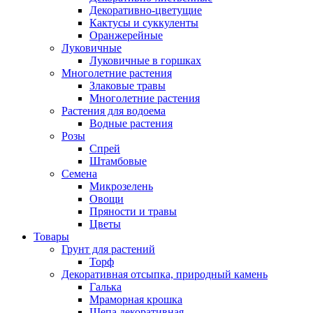
Декоративно-цветущие
Кактусы и суккуленты
Оранжерейные
Луковичные
Луковичные в горшках
Многолетние растения
Злаковые травы
Многолетние растения
Растения для водоема
Водные растения
Розы
Спрей
Штамбовые
Семена
Микрозелень
Овощи
Пряности и травы
Цветы
Товары
Грунт для растений
Торф
Декоративная отсыпка, природный камень
Галька
Мраморная крошка
Щепа декоративная