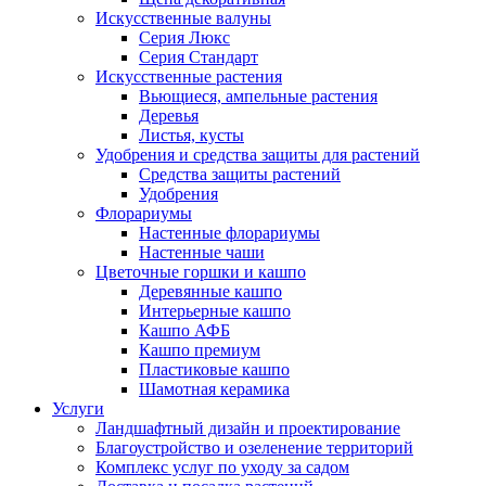
Искусственные валуны
Серия Люкс
Серия Стандарт
Искусственные растения
Вьющиеся, ампельные растения
Деревья
Листья, кусты
Удобрения и средства защиты для растений
Средства защиты растений
Удобрения
Флорариумы
Настенные флорариумы
Настенные чаши
Цветочные горшки и кашпо
Деревянные кашпо
Интерьерные кашпо
Кашпо АФБ
Кашпо премиум
Пластиковые кашпо
Шамотная керамика
Услуги
Ландшафтный дизайн и проектирование
Благоустройство и озеленение территорий
Комплекс услуг по уходу за садом