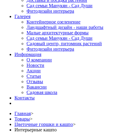
Доставка и посадка растений
Сад семьи Манукян - Сад Души
Фитодизайн интерьера
Галерея
Контейнерное озеленение
Ландшафтный дизайн - наши работы
Малые архитектурные формы
Сад семьи Манукян - Сад Души
Садовый центр, питомник растений
Фитодизайн интерьера
Информация
О компании
Новости
Акции
Статьи
Отзывы
Вакансии
Садовая школа
Контакты
Главная
>
Товары
>
Цветочные горшки и кашпо
>
Интерьерные кашпо