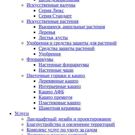
Искусственные валуны
Серия Люкс
Серия Стандарт
Искусственные растения
Вьющиеся, ампельные растения
Деревья
Листья, кусты
Удобрения и средства защиты для растений
Средства защиты растений
Удобрения
Флорариумы
Настенные флорариумы
Настенные чаши
Цветочные горшки и кашпо
Деревянные кашпо
Интерьерные кашпо
Кашпо АФБ
Кашпо премиум
Пластиковые кашпо
Шамотная керамика
Услуги
Ландшафтный дизайн и проектирование
Благоустройство и озеленение территорий
Комплекс услуг по уходу за садом