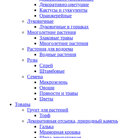
Декоративно-цветущие
Кактусы и суккуленты
Оранжерейные
Луковичные
Луковичные в горшках
Многолетние растения
Злаковые травы
Многолетние растения
Растения для водоема
Водные растения
Розы
Спрей
Штамбовые
Семена
Микрозелень
Овощи
Пряности и травы
Цветы
Товары
Грунт для растений
Торф
Декоративная отсыпка, природный камень
Галька
Мраморная крошка
Щепа декоративная