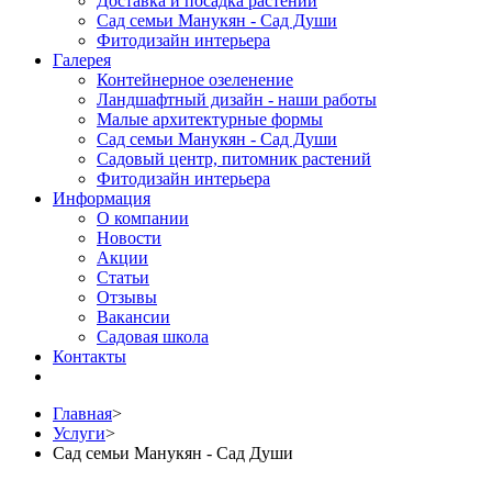
Доставка и посадка растений
Сад семьи Манукян - Сад Души
Фитодизайн интерьера
Галерея
Контейнерное озеленение
Ландшафтный дизайн - наши работы
Малые архитектурные формы
Сад семьи Манукян - Сад Души
Садовый центр, питомник растений
Фитодизайн интерьера
Информация
О компании
Новости
Акции
Статьи
Отзывы
Вакансии
Садовая школа
Контакты
Главная
>
Услуги
>
Сад семьи Манукян - Сад Души