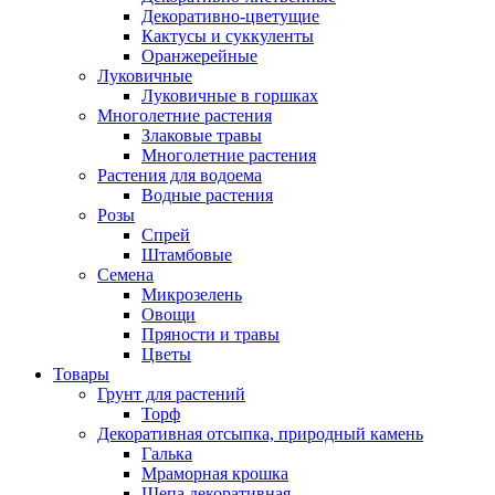
Декоративно-цветущие
Кактусы и суккуленты
Оранжерейные
Луковичные
Луковичные в горшках
Многолетние растения
Злаковые травы
Многолетние растения
Растения для водоема
Водные растения
Розы
Спрей
Штамбовые
Семена
Микрозелень
Овощи
Пряности и травы
Цветы
Товары
Грунт для растений
Торф
Декоративная отсыпка, природный камень
Галька
Мраморная крошка
Щепа декоративная