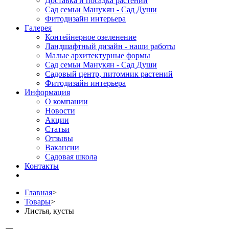
Доставка и посадка растений
Сад семьи Манукян - Сад Души
Фитодизайн интерьера
Галерея
Контейнерное озеленение
Ландшафтный дизайн - наши работы
Малые архитектурные формы
Сад семьи Манукян - Сад Души
Садовый центр, питомник растений
Фитодизайн интерьера
Информация
О компании
Новости
Акции
Статьи
Отзывы
Вакансии
Садовая школа
Контакты
Главная
>
Товары
>
Листья, кусты