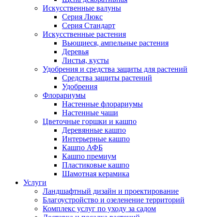
Искусственные валуны
Серия Люкс
Серия Стандарт
Искусственные растения
Вьющиеся, ампельные растения
Деревья
Листья, кусты
Удобрения и средства защиты для растений
Средства защиты растений
Удобрения
Флорариумы
Настенные флорариумы
Настенные чаши
Цветочные горшки и кашпо
Деревянные кашпо
Интерьерные кашпо
Кашпо АФБ
Кашпо премиум
Пластиковые кашпо
Шамотная керамика
Услуги
Ландшафтный дизайн и проектирование
Благоустройство и озеленение территорий
Комплекс услуг по уходу за садом