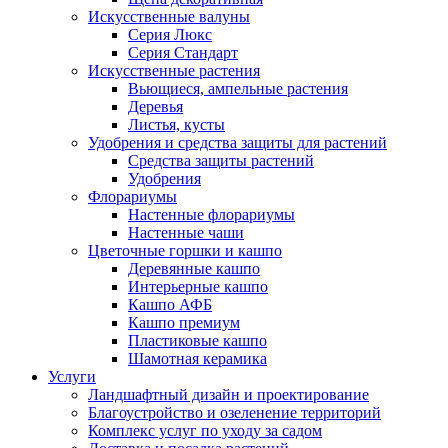
Искусственные валуны
Серия Люкс
Серия Стандарт
Искусственные растения
Вьющиеся, ампельные растения
Деревья
Листья, кусты
Удобрения и средства защиты для растений
Средства защиты растений
Удобрения
Флорариумы
Настенные флорариумы
Настенные чаши
Цветочные горшки и кашпо
Деревянные кашпо
Интерьерные кашпо
Кашпо АФБ
Кашпо премиум
Пластиковые кашпо
Шамотная керамика
Услуги
Ландшафтный дизайн и проектирование
Благоустройство и озеленение территорий
Комплекс услуг по уходу за садом