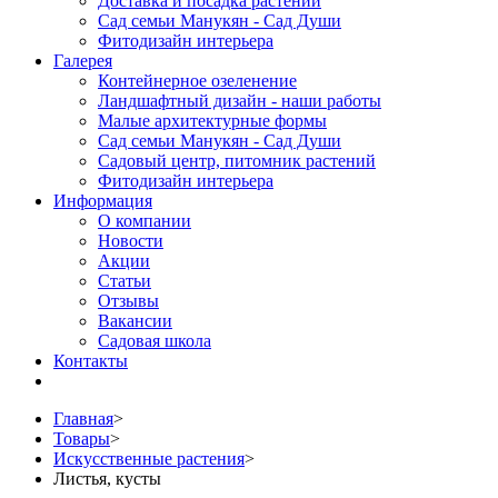
Доставка и посадка растений
Сад семьи Манукян - Сад Души
Фитодизайн интерьера
Галерея
Контейнерное озеленение
Ландшафтный дизайн - наши работы
Малые архитектурные формы
Сад семьи Манукян - Сад Души
Садовый центр, питомник растений
Фитодизайн интерьера
Информация
О компании
Новости
Акции
Статьи
Отзывы
Вакансии
Садовая школа
Контакты
Главная
>
Товары
>
Искусственные растения
>
Листья, кусты