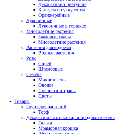
Декоративно-цветущие
Кактусы и суккуленты
Оранжерейные
Луковичные
Луковичные в горшках
Многолетние растения
Злаковые травы
Многолетние растения
Растения для водоема
Водные растения
Розы
Спрей
Штамбовые
Семена
Микрозелень
Овощи
Пряности и травы
Цветы
Товары
Грунт для растений
Торф
Декоративная отсыпка, природный камень
Галька
Мраморная крошка
Щепа декоративная