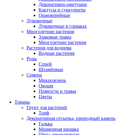
Декоративно-цветущие
Кактусы и суккуленты
Оранжерейные
Луковичные
Луковичные в горшках
Многолетние растения
Злаковые травы
Многолетние растения
Растения для водоема
Водные растения
Розы
Спрей
Штамбовые
Семена
Микрозелень
Овощи
Пряности и травы
Цветы
Товары
Грунт для растений
Торф
Декоративная отсыпка, природный камень
Галька
Мраморная крошка
Щепа декоративная