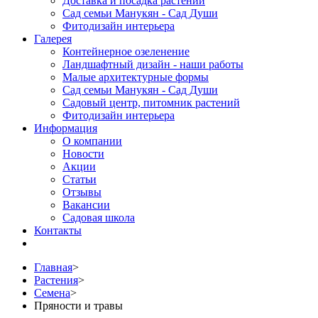
Доставка и посадка растений
Сад семьи Манукян - Сад Души
Фитодизайн интерьера
Галерея
Контейнерное озеленение
Ландшафтный дизайн - наши работы
Малые архитектурные формы
Сад семьи Манукян - Сад Души
Садовый центр, питомник растений
Фитодизайн интерьера
Информация
О компании
Новости
Акции
Статьи
Отзывы
Вакансии
Садовая школа
Контакты
Главная
>
Растения
>
Семена
>
Пряности и травы