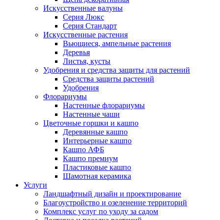
Искусственные валуны
Серия Люкс
Серия Стандарт
Искусственные растения
Вьющиеся, ампельные растения
Деревья
Листья, кусты
Удобрения и средства защиты для растений
Средства защиты растений
Удобрения
Флорариумы
Настенные флорариумы
Настенные чаши
Цветочные горшки и кашпо
Деревянные кашпо
Интерьерные кашпо
Кашпо АФБ
Кашпо премиум
Пластиковые кашпо
Шамотная керамика
Услуги
Ландшафтный дизайн и проектирование
Благоустройство и озеленение территорий
Комплекс услуг по уходу за садом